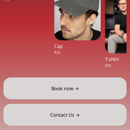
Cap
$35
T-shirt
$30
Book now →
Contact Us →